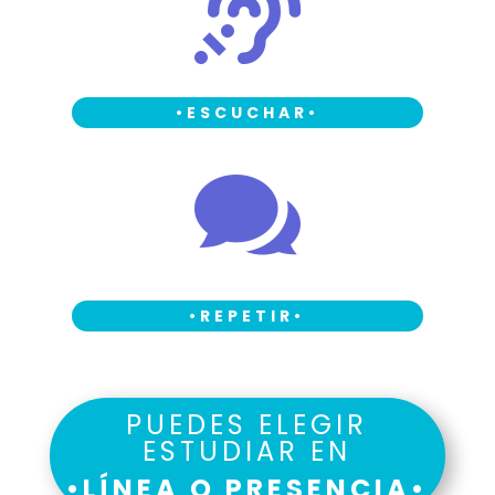

•
ESCUCHAR•

•
REPETIR
•
PUEDES ELEGIR
ESTUDIAR EN
•LÍNEA O PRESENCIA•