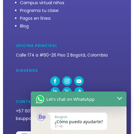
Campus virtual niños
Programa tu clase
Pagos en línea
Blog
OFICINA PRINCIPAL
Calle 174 a #60-26 Piso 2
Bogotá, Colombia
SIGUENOS
Let's chat on WhatsApp
CONTACTO
+57 6017460092 Ext. 1701
Benglish
bsupport@benglishamerica.com
¿Cómo puedo ayudarte?
01:48