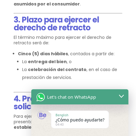
asumidos por el consumidor
.
3. Plazo para ejercer el
derecho de retracto
El término máximo para ejercer el derecho de
retracto será de:
Cinco (5) días hábiles
, contados a partir de:
La
entrega del bien
, o
La
celebración del contrato
, en el caso de
prestación de servicios.
4. Procedimiento para
Let's chat on WhatsApp
solicitar el retracto
Benglish
Para ejercer este derecho, el usuario deberá
¿Cómo puedo ayudarte?
presentar la solicitud
dentro del plazo
04:40
establecido
, a través del siguiente canal: